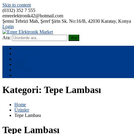
Skip to content
(0332) 352 7 555
emreelektronik42@hotmail.com
Şemsi Tebrizi Mah, Şeref Şirin Sk. No:16/B, 42030 Karatay, Konya
Login
Ara:
Ara
Emre Elektronik Market
Ana Sayfa
Hakkımızda
Ürünler
Galeri
Teklif Alın
İletişim
Kategori:
Tepe Lambası
Home
Ürünler
Tepe Lambası
Tepe Lambası