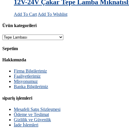
12V-24V Çakar Tepe Lamba Mıknatıslı 6
Add To Cart
Add To Wishlist
Ürün kategorileri
Sepetim
Hakkımızda
Firma Bilgilerimiz
Faaliyetlerimiz
Misyonumuz
Banka Bilgilerimiz
sipariş işlemleri
Mesafeli Satış Sözleşmesi
Ödeme ve Teslimat
Gizlilik ve Güvenlik
İade İşlemleri