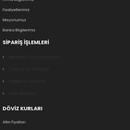
Faaliyetlerimiz
Misyonumuz
Banka Bilgilerimiz
SIPARIŞ IŞLEMLERI
Mesafeli Satış Sözleşmesi
Ödeme ve Teslimat
Gizlilik ve Güvenlik
İade İşlemleri
DÖVİZ KURLARI
Altın Fiyatları