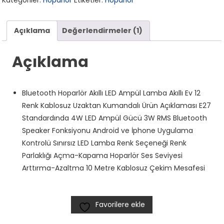
Kategoriler:
Hoparlör
Etiketler:
Hoparlör
dayanarak 5
üzerinden
5.00
puan
aldı
Açıklama
Değerlendirmeler (1)
Açıklama
Bluetooth Hoparlör Akıllı LED Ampül Lamba Akıllı Ev 12
Renk Kablosuz Uzaktan Kumandalı Ürün Açıklaması E27
Standardında 4W LED Ampül Gücü 3W RMS Bluetooth
Speaker Fonksiyonu Android ve İphone Uygulama
Kontrolü Sınırsız LED Lamba Renk Seçeneği Renk
Parlaklığı Açma-Kapama Hoparlör Ses Seviyesi
Arttırma-Azaltma 10 Metre Kablosuz Çekim Mesafesi
Favorilere ekle