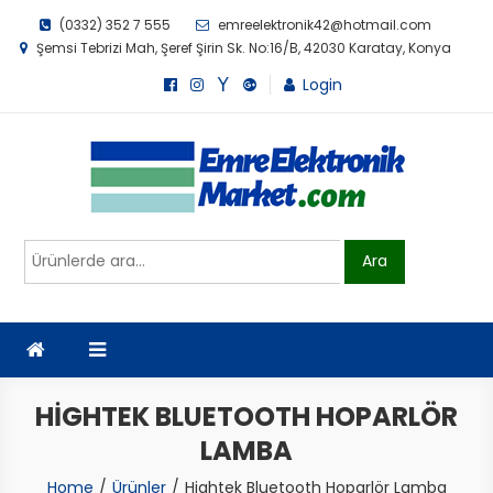
Skip
(0332) 352 7 555
emreelektronik42@hotmail.com
to
Şemsi Tebrizi Mah, Şeref Şirin Sk. No:16/B, 42030 Karatay, Konya
content
Login
Emre Elektronik Market
Ara:
Ara
HIGHTEK BLUETOOTH HOPARLÖR
LAMBA
Home
Ürünler
Hightek Bluetooth Hoparlör Lamba