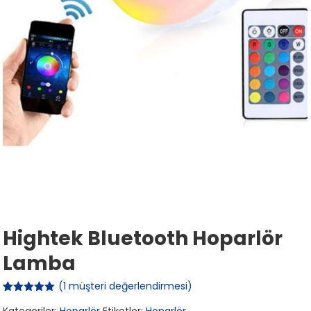
Hightek Bluetooth Hoparlör
Lamba
(
1
müşteri değerlendirmesi)
1
müşteri
puanına