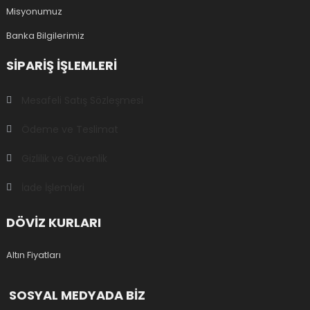
Misyonumuz
Banka Bilgilerimiz
SIPARIŞ IŞLEMLERI
Mesafeli Satış Sözleşmesi
Ödeme ve Teslimat
Gizlilik ve Güvenlik
İade İşlemleri
DÖVİZ KURLARI
Altın Fiyatları
SOSYAL MEDYADA BİZ