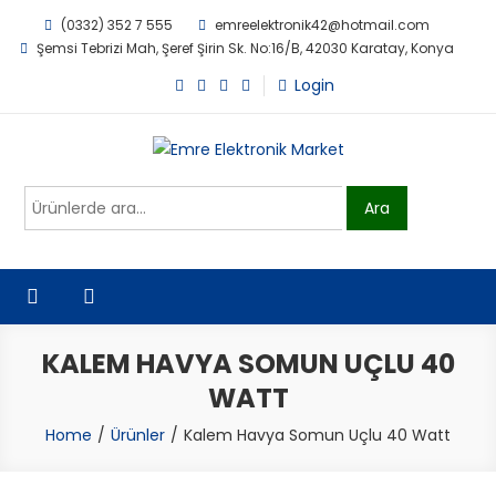
Skip
(0332) 352 7 555
emreelektronik42@hotmail.com
to
Şemsi Tebrizi Mah, Şeref Şirin Sk. No:16/B, 42030 Karatay, Konya
content
Login
Emre Elektronik Market
Ara:
Ara
KALEM HAVYA SOMUN UÇLU 40
WATT
Home
Ürünler
Kalem Havya Somun Uçlu 40 Watt