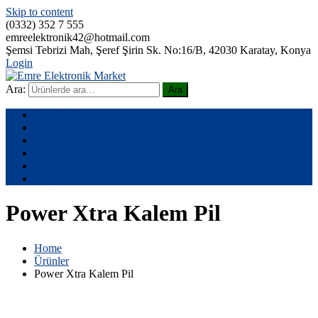
Skip to content
(0332) 352 7 555
emreelektronik42@hotmail.com
Şemsi Tebrizi Mah, Şeref Şirin Sk. No:16/B, 42030 Karatay, Konya
Login
Ara:
Ara
Emre Elektronik Market
Ana Sayfa
Hakkımızda
Ürünler
Galeri
Teklif Alın
İletişim
Power Xtra Kalem Pil
Home
Ürünler
Power Xtra Kalem Pil