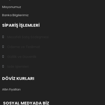
Misyonumuz
Banka Bilgilerimiz
SIPARIŞ IŞLEMLERI
Mesafeli Satış Sözleşmesi
Ödeme ve Teslimat
Gizlilik ve Güvenlik
İade İşlemleri
DÖVİZ KURLARI
Altın Fiyatları
SOSYAL MEDYADA BİZ