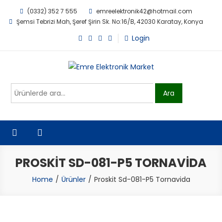
Skip
(0332) 352 7 555
emreelektronik42@hotmail.com
to
Şemsi Tebrizi Mah, Şeref Şirin Sk. No:16/B, 42030 Karatay, Konya
content
Login
Emre Elektronik Market
Ara:
Ara
PROSKIT SD-081-P5 TORNAVIDA
Home
Ürünler
Proskit Sd-081-P5 Tornavida