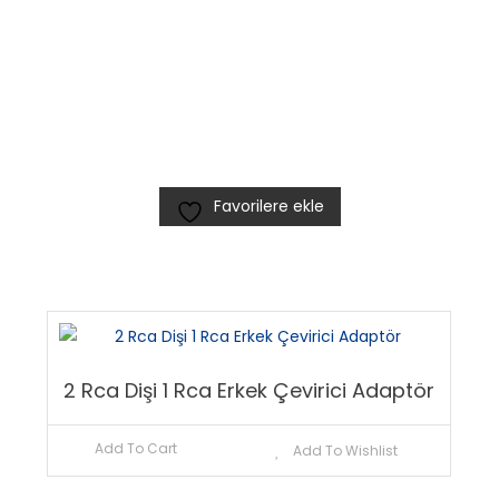
Favorilere ekle
2 Rca Dişi 1 Rca Erkek Çevirici Adaptör
Add To Cart
Add To Wishlist