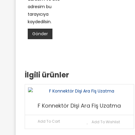
adresim bu
tarayıcıya
kaydedilsin.
İlgili ürünler
F Konnektör Dişi Ara Fiş Uzatma
Add To Cart
Add To Wishlist