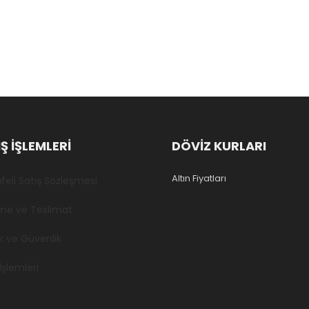
Ş IŞLEMLERI
DÖVİZ KURLARI
Altın Fiyatları
eli Satış Sözleşmesi
e ve Teslimat
lik ve Güvenlik
İşlemleri