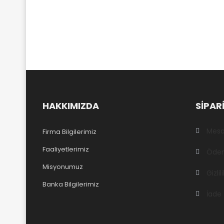
HAKKIMIZDA
SIPARI
Mesaf
Firma Bilgilerimiz
Faaliyetlerimiz
Ödem
Misyonumuz
Gizli
Banka Bilgilerimiz
İade 