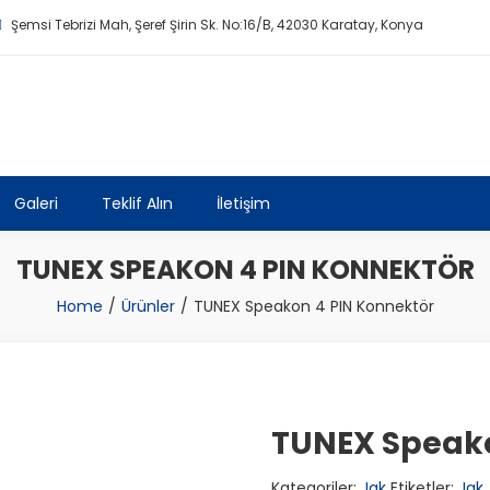
Şemsi Tebrizi Mah, Şeref Şirin Sk. No:16/B, 42030 Karatay, Konya
Galeri
Teklif Alın
İletişim
TUNEX SPEAKON 4 PIN KONNEKTÖR
Home
Ürünler
TUNEX Speakon 4 PIN Konnektör
TUNEX Speako
Kategoriler:
Jak
Etiketler:
Jak