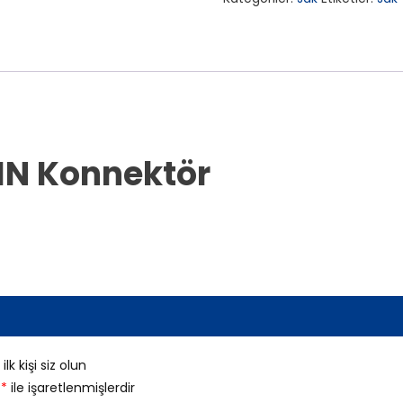
IN Konnektör
k kişi siz olun
r
*
ile işaretlenmişlerdir