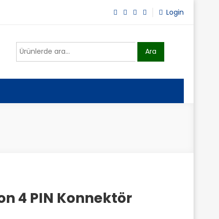
Login
Ara:
Ara
n 4 PIN Konnektör