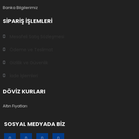
Banka Bilgilerimiz
SIPARIŞ IŞLEMLERI
Mesafeli Satış Sözleşmesi
Ödeme ve Teslimat
Gizlilik ve Güvenlik
İade İşlemleri
DÖVİZ KURLARI
Altın Fiyatları
SOSYAL MEDYADA BİZ