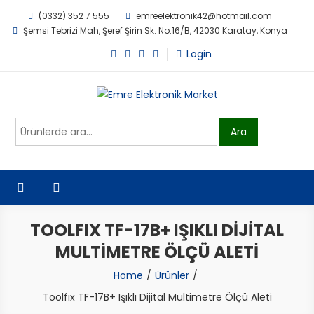
Skip
(0332) 352 7 555
emreelektronik42@hotmail.com
to
Şemsi Tebrizi Mah, Şeref Şirin Sk. No:16/B, 42030 Karatay, Konya
content
Login
Emre Elektronik Market
Ara:
Ara
TOOLFIX TF-17B+ IŞIKLI DIJITAL
MULTIMETRE ÖLÇÜ ALETI
Home
Ürünler
Toolfıx TF-17B+ Işıklı Dijital Multimetre Ölçü Aleti