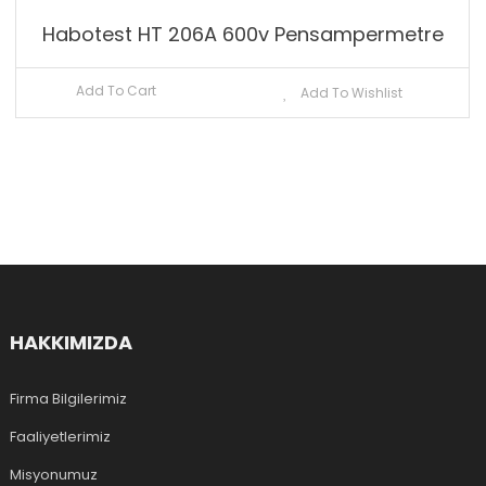
Habotest HT 206A 600v Pensampermetre
Add To Cart
Add To Wishlist
HAKKIMIZDA
Firma Bilgilerimiz
Faaliyetlerimiz
Misyonumuz