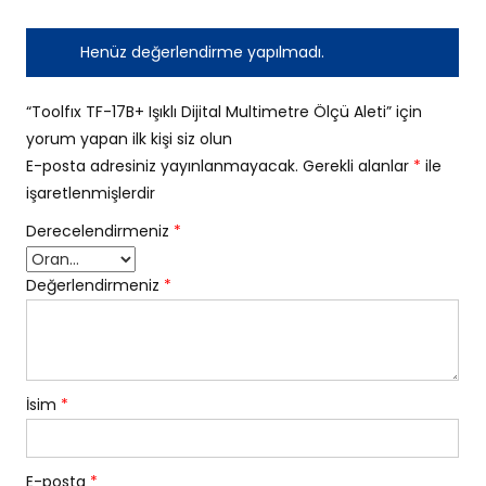
Henüz değerlendirme yapılmadı.
“Toolfıx TF-17B+ Işıklı Dijital Multimetre Ölçü Aleti” için
yorum yapan ilk kişi siz olun
E-posta adresiniz yayınlanmayacak.
Gerekli alanlar
*
ile
işaretlenmişlerdir
Derecelendirmeniz
*
Değerlendirmeniz
*
İsim
*
E-posta
*