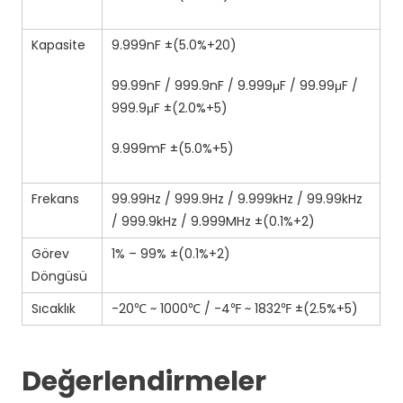
Kapasite
9.999nF ±(5.0%+20)
99.99nF / 999.9nF / 9.999μF / 99.99μF /
999.9μF ±(2.0%+5)
9.999mF ±(5.0%+5)
Frekans
99.99Hz / 999.9Hz / 9.999kHz / 99.99kHz
/ 999.9kHz / 9.999MHz ±(0.1%+2)
Görev
1% – 99% ±(0.1%+2)
Döngüsü
Sıcaklık
-20℃ ~ 1000℃ / -4℉ ~ 1832℉ ±(2.5%+5)
Değerlendirmeler